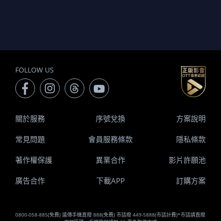
FOLLOW US
關於服務
序號兌換
方案說明
常見問題
會員服務條款
隱私條款
著作權保護
異業合作
影片許願池
廣告合作
下載APP
訂購方案
0800-058-885(免費) 遠傳手機直撥 888(免費) 市話撥 449-5888(市話計費)*市話請直撥