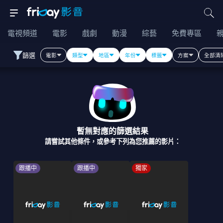
電視頻道
電影
戲劇
動漫
綜藝
免費專區
篩選
電影
類型
地區
年份
標籤
方案
全部清
暫無對應的篩選結果
請嘗試其他條件，或參考下列為您推薦的影片：
跟播中
跟播中
獨家