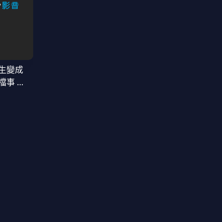
生變成
檔事 第