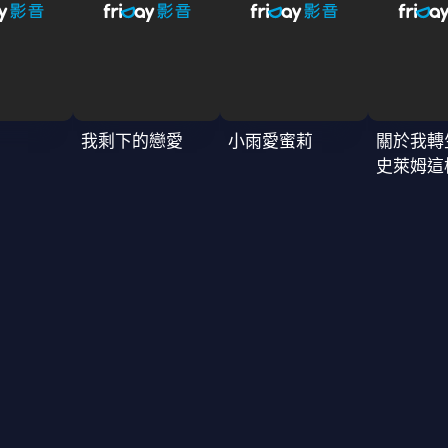
我剩下的戀愛
小雨愛蜜莉
關於我轉
史萊姆這
4季