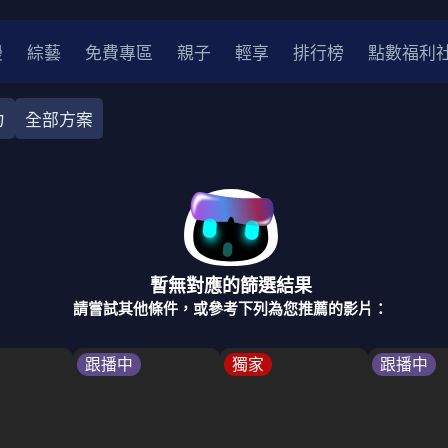
漫
綜藝
免費專區
親子
輕享
排行榜
點數福利
力
全部方案
奇幻
犯罪
冒險
驚悚
恐怖
災難
戰爭
喜劇
中國
香港
法國
其他
暫無對應的篩選結果
2
2021
2020
2010-2019
2000年代
90年代
8
請嘗試其他條件，或參考下列為您推薦的影片：
LGBTQ
裝
醫生
警察
浪漫
溫馨
懸疑
小說改編
跟播中
獨家
跟播中
4K
位珍藏
霹靂