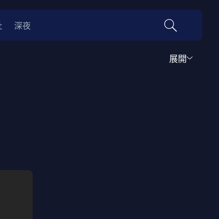
社
深夜
展開
運動
家庭
音樂歌舞
動畫
紀錄
傳記
經典老片
情
0年代
70年代
動漫改編
國際影展專區
名偵探柯南系列
吉卜力