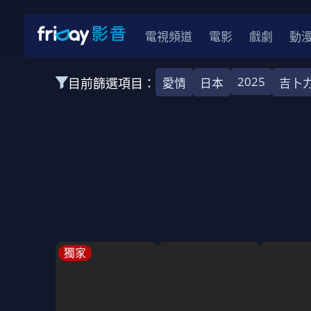
電視頻道
電影
戲劇
動
2025
目前篩選項目：
愛情
日本
吉卜
全部類型
韓影
動作
劇情
愛情
科幻
全部地區
韓國
美國
泰國
日本
台灣
2026
2025
2024
2023
202
全部年份
全部標籤
警匪片
槍戰
婚外情
校園
古
獨家
全部方案
免費
影劇
單次付費
用券
數