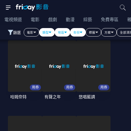
電視頻道
電影
戲劇
動漫
綜藝
免費專區
篩選
電影
類型
地區
年份
標籤
方案
全部清
用券
用券
用券
哈姆奈特
有聲之年
悠唱藍調