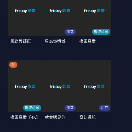
用券
數位珍藏
鳳蝶與蜻蜓
只為你遺憾
換乘真愛
4K
數位珍藏
用券
用券
換乘真愛【4K】
就會遇見你
奇幻導航