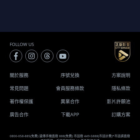
FOLLOW US
關於服務
序號兌換
方案說明
常見問題
會員服務條款
隱私條款
著作權保護
異業合作
影片許願池
廣告合作
下載APP
訂購方案
0800-058-885(免費) 遠傳手機直撥 888(免費) 市話撥 449-5888(市話計費)*市話請直撥