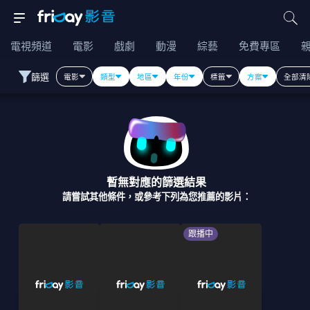
電視頻道
電影
戲劇
動漫
綜藝
免費專區
篩選
電影
類型
地區
年份
標籤
方案
全部清
暫無對應的篩選結果
請嘗試其他條件，或參考下列為您推薦的影片：
跟播中