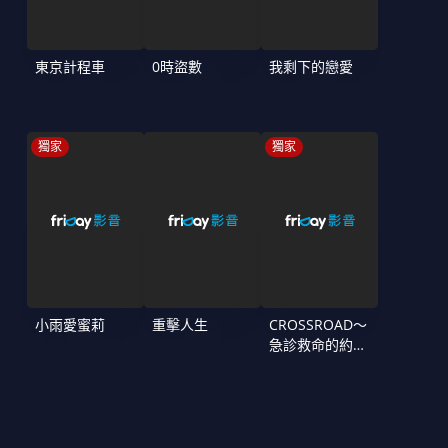
東京計程車
0時盜數
我剩下的戀愛
獨家
獨家
小雨愛蜜莉
重擊人生
CROSSROAD～
急診救命的約定
～