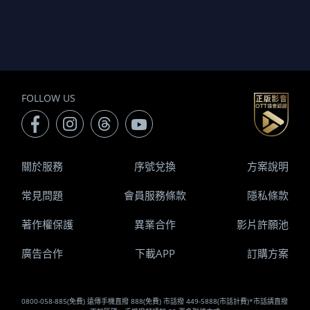
FOLLOW US
關於服務
序號兌換
方案說明
常見問題
會員服務條款
隱私條款
著作權保護
異業合作
影片許願池
廣告合作
下載APP
訂購方案
0800-058-885(免費) 遠傳手機直撥 888(免費) 市話撥 449-5888(市話計費)*市話請直撥