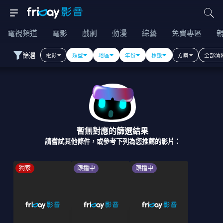
電視頻道
電影
戲劇
動漫
綜藝
免費專區
篩選
電影
類型
地區
年份
標籤
方案
全部清
暫無對應的篩選結果
請嘗試其他條件，或參考下列為您推薦的影片：
獨家
跟播中
跟播中