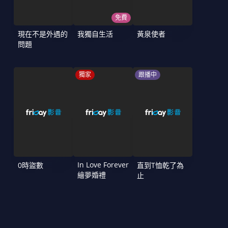
免費
現在不是外遇的
我獨自生活
黃泉使者
問題
獨家
跟播中
In Love Forever
0時盜數
直到T恤乾了為
繪夢婚禮
止