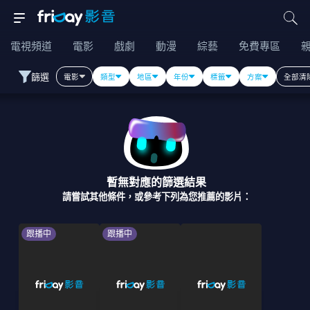
電視頻道
電影
戲劇
動漫
綜藝
免費專區
篩選
電影
類型
地區
年份
標籤
方案
全部清
暫無對應的篩選結果
請嘗試其他條件，或參考下列為您推薦的影片：
跟播中
跟播中