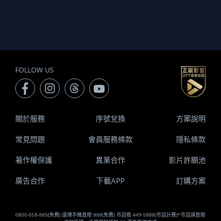
FOLLOW US
關於服務
序號兌換
方案說明
常見問題
會員服務條款
隱私條款
著作權保護
異業合作
影片許願池
廣告合作
下載APP
訂購方案
0800-058-885(免費) 遠傳手機直撥 888(免費) 市話撥 449-5888(市話計費)*市話請直撥