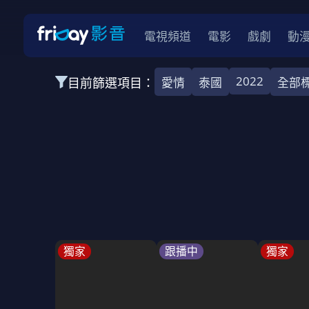
電視頻道
電影
戲劇
動
2022
目前篩選項目：
愛情
泰國
全部
全部類型
韓影
動作
劇情
愛情
科幻
全部地區
韓國
美國
泰國
日本
台灣
2026
2025
2024
2023
202
全部年份
全部標籤
警匪片
槍戰
婚外情
校園
古
獨家
跟播中
獨家
全部方案
免費
影劇
單次付費
用券
數