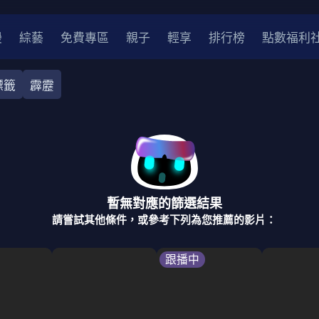
漫
綜藝
免費專區
親子
輕享
排行榜
點數福利
標籤
霹靂
奇幻
犯罪
冒險
驚悚
恐怖
災難
戰爭
喜劇
中國
香港
法國
其他
暫無對應的篩選結果
2
2021
2020
2010-2019
2000年代
90年代
8
請嘗試其他條件，或參考下列為您推薦的影片：
LGBTQ
裝
醫生
警察
浪漫
溫馨
懸疑
小說改編
跟播中
4K
位珍藏
霹靂