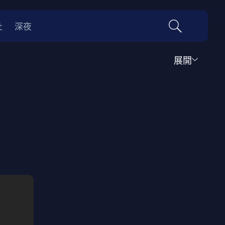
社
深夜
展開
運動
家庭
音樂歌舞
動畫
紀錄
傳記
經典老片
情
0年代
70年代
動漫改編
國際影展專區
名偵探柯南系列
吉卜力