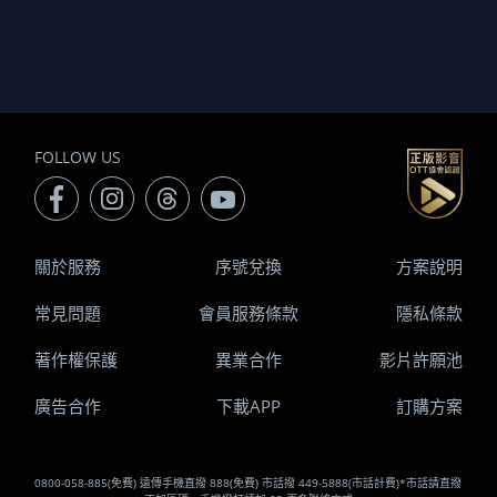
FOLLOW US
關於服務
序號兌換
方案說明
常見問題
會員服務條款
隱私條款
著作權保護
異業合作
影片許願池
廣告合作
下載APP
訂購方案
0800-058-885(免費) 遠傳手機直撥 888(免費) 市話撥 449-5888(市話計費)*市話請直撥