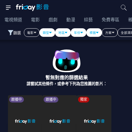
電視頻道
電影
戲劇
動漫
綜藝
免費專區
篩選
電影
類型
地區
年份
標籤
方案
全部清
暫無對應的篩選結果
請嘗試其他條件，或參考下列為您推薦的影片：
跟播中
跟播中
獨家