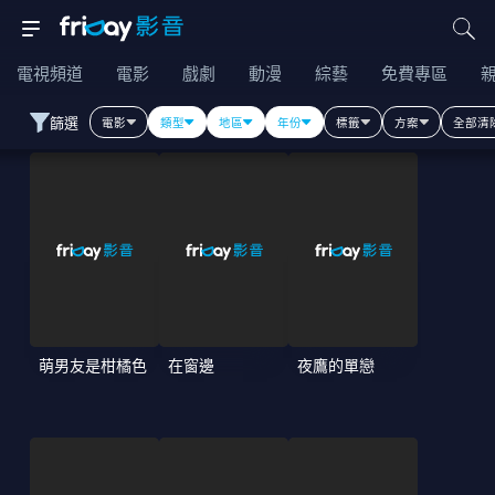
電視頻道
電影
戲劇
動漫
綜藝
免費專區
篩選
電影
類型
地區
年份
標籤
方案
全部清
萌男友是柑橘色
在窗邊
夜鷹的單戀