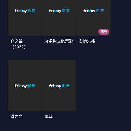
免費
心之谷
廢柴男友俱樂部
愛情失格
（2022）
戀之光
露草