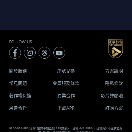
FOLLOW US
關於服務
序號兌換
方案說明
常見問題
會員服務條款
隱私條款
著作權保護
異業合作
影片許願池
廣告合作
下載APP
訂購方案
0800-058-885(免費) 遠傳手機直撥 888(免費) 市話撥 449-5888(市話計費)*市話請直撥