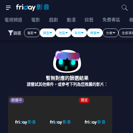
電視頻道
電影
戲劇
動漫
綜藝
免費專區
篩選
電影
類型
地區
年份
標籤
方案
全部清
暫無對應的篩選結果
請嘗試其他條件，或參考下列為您推薦的影片：
跟播中
獨家