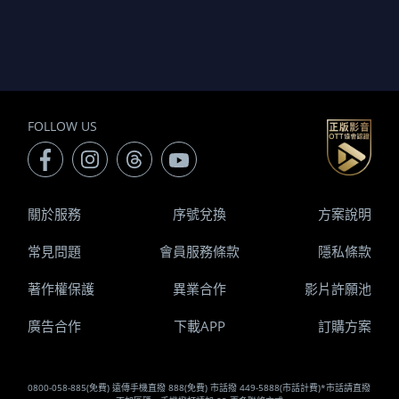
FOLLOW US
關於服務
序號兌換
方案說明
常見問題
會員服務條款
隱私條款
著作權保護
異業合作
影片許願池
廣告合作
下載APP
訂購方案
0800-058-885(免費) 遠傳手機直撥 888(免費) 市話撥 449-5888(市話計費)*市話請直撥