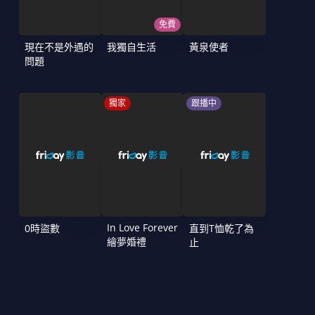
免費
現在不是外遇的
我獨自生活
黃泉使者
問題
獨家
跟播中
In Love Forever
0時盜數
直到T恤乾了為
繪夢婚禮
止