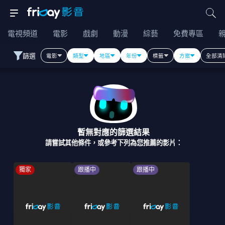
電視頻道
電影
戲劇
動漫
綜藝
免費專區
篩選
電影
類型
地區
年份
標籤
方案
全部清
暫無對應的篩選結果
請嘗試其他條件，或參考下列為您推薦的影片：
獨家
跟播中
跟播中