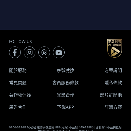
FOLLOW US
關於服務
序號兌換
方案說明
常見問題
會員服務條款
隱私條款
著作權保護
異業合作
影片許願池
廣告合作
下載APP
訂購方案
0800-058-885(免費) 遠傳手機直撥 888(免費) 市話撥 449-5888(市話計費)*市話請直撥