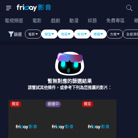
電視頻道
電影
戲劇
動漫
綜藝
免費專區
篩選
電影
類型
地區
年份
標籤
方案
全部清
暫無對應的篩選結果
請嘗試其他條件，或參考下列為您推薦的影片：
獨家
跟播中
獨家