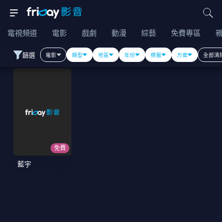
電視頻道
電影
戲劇
動漫
綜藝
免費專區
篩選
電影
類型
地區
年份
標籤
方案
全部清
免費
藍宇