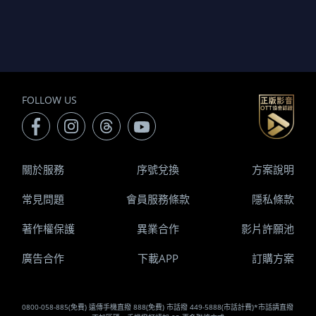
FOLLOW US
關於服務
序號兌換
方案說明
常見問題
會員服務條款
隱私條款
著作權保護
異業合作
影片許願池
廣告合作
下載APP
訂購方案
0800-058-885(免費) 遠傳手機直撥 888(免費) 市話撥 449-5888(市話計費)*市話請直撥