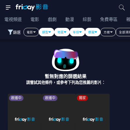
電視頻道
電影
戲劇
動漫
綜藝
免費專區
篩選
電影
類型
地區
年份
標籤
方案
全部清
暫無對應的篩選結果
請嘗試其他條件，或參考下列為您推薦的影片：
跟播中
跟播中
獨家