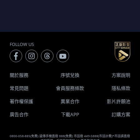
FOLLOW US
關於服務
序號兌換
方案說明
常見問題
會員服務條款
隱私條款
著作權保護
異業合作
影片許願池
廣告合作
下載APP
訂購方案
0800-058-885(免費) 遠傳手機直撥 888(免費) 市話撥 449-5888(市話計費)*市話請直撥