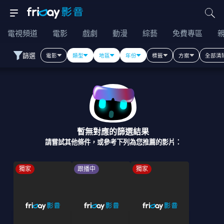
電視頻道
電影
戲劇
動漫
綜藝
免費專區
篩選
電影
類型
地區
年份
標籤
方案
全部清
暫無對應的篩選結果
請嘗試其他條件，或參考下列為您推薦的影片：
獨家
跟播中
獨家