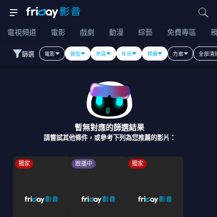
電視頻道
電影
戲劇
動漫
綜藝
免費專區
篩選
電影
類型
地區
年份
標籤
方案
全部清
暫無對應的篩選結果
請嘗試其他條件，或參考下列為您推薦的影片：
獨家
跟播中
獨家