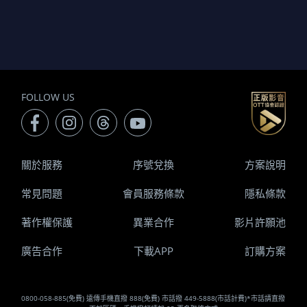
FOLLOW US
關於服務
序號兌換
方案說明
常見問題
會員服務條款
隱私條款
著作權保護
異業合作
影片許願池
廣告合作
下載APP
訂購方案
0800-058-885(免費) 遠傳手機直撥 888(免費) 市話撥 449-5888(市話計費)*市話請直撥