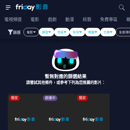
電視頻道
電影
戲劇
動漫
綜藝
免費專區
篩選
電影
類型
地區
年份
標籤
方案
全部清
暫無對應的篩選結果
請嘗試其他條件，或參考下列為您推薦的影片：
獨家
跟播中
獨家