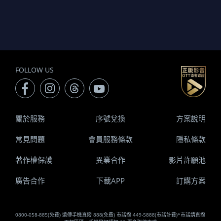
FOLLOW US
關於服務
序號兌換
方案說明
常見問題
會員服務條款
隱私條款
著作權保護
異業合作
影片許願池
廣告合作
下載APP
訂購方案
0800-058-885(免費) 遠傳手機直撥 888(免費) 市話撥 449-5888(市話計費)*市話請直撥