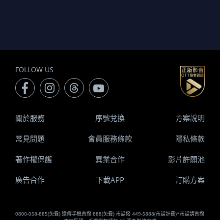
FOLLOW US
關於服務
序號兌換
方案說明
常見問題
會員服務條款
隱私條款
著作權保護
異業合作
影片許願池
廣告合作
下載APP
訂購方案
0800-058-885(免費) 遠傳手機直撥 888(免費) 市話撥 449-5888(市話計費)*市話請直撥