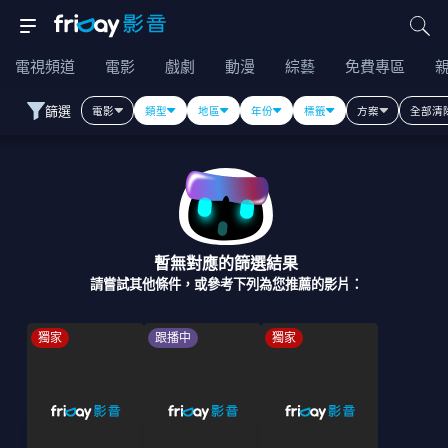
電視頻道
電影
戲劇
動漫
綜藝
免費專區
篩選
電影
類型
地區
年份
標籤
方案
全部清
暫無對應的篩選結果
請嘗試其他條件，或參考下列為您推薦的影片：
獨家
跟播中
獨家