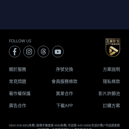
FOLLOW US
關於服務
序號兌換
方案說明
常見問題
會員服務條款
隱私條款
著作權保護
異業合作
影片許願池
廣告合作
下載APP
訂購方案
0800-058-885(免費) 遠傳手機直撥 888(免費) 市話撥 449-5888(市話計費)*市話請直撥