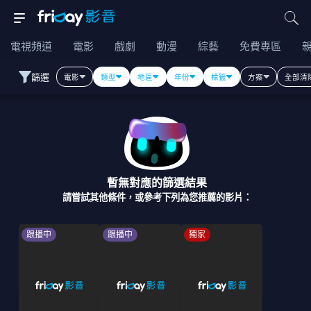
電視頻道
電影
戲劇
動漫
綜藝
免費專區
篩選
電影
類型
地區
年份
標籤
方案
全部清
暫無對應的篩選結果
請嘗試其他條件，或參考下列為您推薦的影片：
跟播中
跟播中
獨家