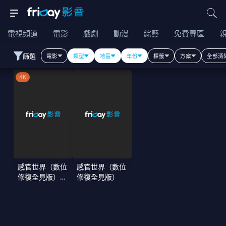
電視頻道
電影
戲劇
動漫
綜藝
免費專區
篩選
電影
類型
地區
年份
標籤
方案
全部清
4K
感官世界（數位
感官世界（數位
修復全見版）
修復全見版）
【4K】