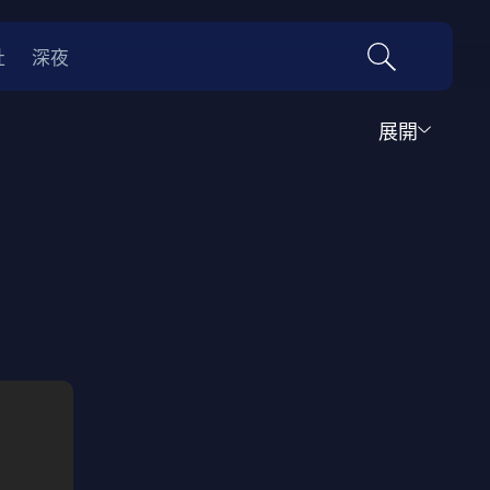
社
深夜
展開
運動
家庭
音樂歌舞
動畫
紀錄
傳記
經典老片
情
0年代
70年代
動漫改編
國際影展專區
名偵探柯南系列
吉卜力