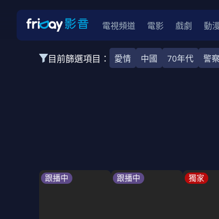
電視頻道
電影
戲劇
動
目前篩選項目：
愛情
中國
70年代
警
全部類型
韓影
動作
劇情
愛情
科幻
全部地區
韓國
美國
泰國
日本
台灣
2026
2025
2024
2023
202
全部年份
全部標籤
警匪片
槍戰
婚外情
校園
古
跟播中
跟播中
獨家
全部方案
免費
影劇
單次付費
用券
數