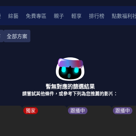
漫
綜藝
免費專區
親子
輕享
排行榜
點數福利
察
全部方案
奇幻
犯罪
冒險
驚悚
恐怖
災難
戰爭
喜劇
中國
香港
法國
其他
暫無對應的篩選結果
2
2021
2020
2010-2019
2000年代
90年代
8
請嘗試其他條件，或參考下列為您推薦的影片：
LGBTQ
裝
醫生
警察
浪漫
溫馨
懸疑
小說改編
獨家
跟播中
跟播中
4K
位珍藏
霹靂