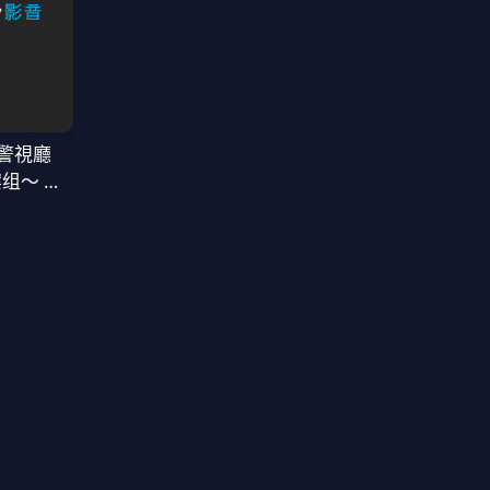
警視廳
案组〜 第