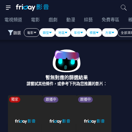
電視頻道
電影
戲劇
動漫
綜藝
免費專區
篩選
電影
類型
地區
年份
標籤
方案
全部清
暫無對應的篩選結果
請嘗試其他條件，或參考下列為您推薦的影片：
獨家
跟播中
跟播中