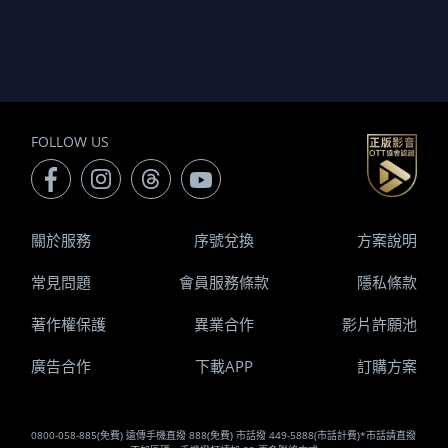
FOLLOW US
關於服務
序號兌換
方案說明
常見問題
會員服務條款
隱私條款
著作權保護
異業合作
影片許願池
廣告合作
下載APP
訂購方案
0800-058-885(免費) 遠傳手機直撥 888(免費) 市話撥 449-5888(市話計費)*市話請直撥