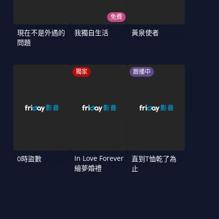
免費
現在不是外遇的
我獨自生活
黃泉使者
問題
獨家
跟播中
In Love Forever
0時盜數
直到T恤乾了為
繪夢婚禮
止