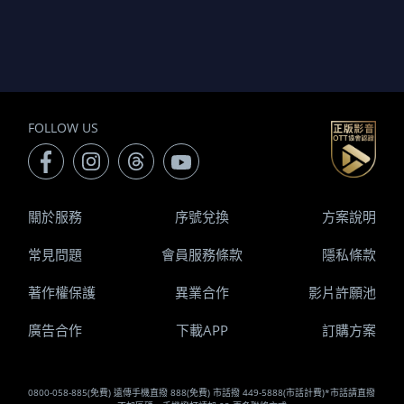
FOLLOW US
關於服務
序號兌換
方案說明
常見問題
會員服務條款
隱私條款
著作權保護
異業合作
影片許願池
廣告合作
下載APP
訂購方案
0800-058-885(免費) 遠傳手機直撥 888(免費) 市話撥 449-5888(市話計費)*市話請直撥