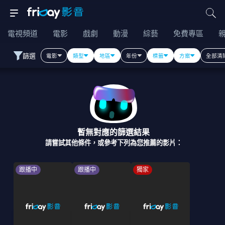
電視頻道
電影
戲劇
動漫
綜藝
免費專區
篩選
電影
類型
地區
年份
標籤
方案
全部清
暫無對應的篩選結果
請嘗試其他條件，或參考下列為您推薦的影片：
跟播中
跟播中
獨家