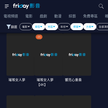
電視頻道
電影
戲劇
動漫
綜藝
免費專區
篩選
電影
類型
地區
年份
標籤
方案
全部清
4K
璀璨女人夢
璀璨女人夢
響亮心重奏
【4K】