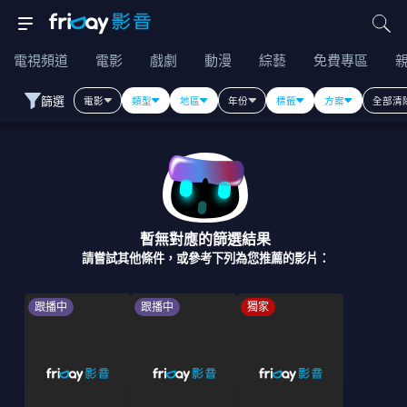
電視頻道
電影
戲劇
動漫
綜藝
免費專區
篩選
電影
類型
地區
年份
標籤
方案
全部清
暫無對應的篩選結果
請嘗試其他條件，或參考下列為您推薦的影片：
跟播中
跟播中
獨家