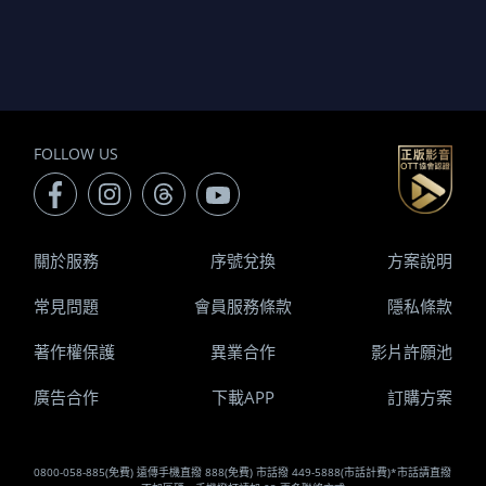
FOLLOW US
關於服務
序號兌換
方案說明
常見問題
會員服務條款
隱私條款
著作權保護
異業合作
影片許願池
廣告合作
下載APP
訂購方案
0800-058-885(免費) 遠傳手機直撥 888(免費) 市話撥 449-5888(市話計費)*市話請直撥