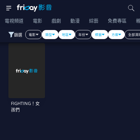
電視頻道
電影
戲劇
動漫
綜藝
免費專區
篩選
電影
類型
地區
年份
標籤
方案
全部清
FIGHTING！女
孩們