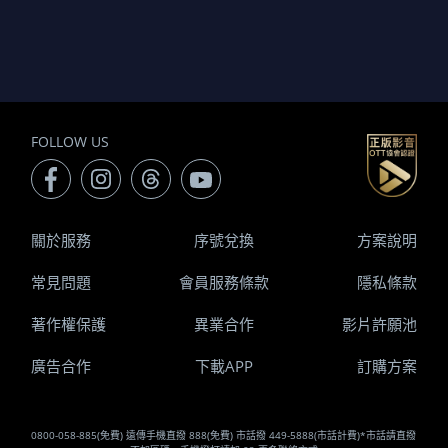
FOLLOW US
關於服務
序號兌換
方案說明
常見問題
會員服務條款
隱私條款
著作權保護
異業合作
影片許願池
廣告合作
下載APP
訂購方案
0800-058-885(免費) 遠傳手機直撥 888(免費) 市話撥 449-5888(市話計費)*市話請直撥