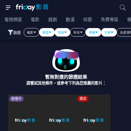
電視頻道
電影
戲劇
動漫
綜藝
免費專區
篩選
電影
類型
地區
年份
標籤
方案
全部清
暫無對應的篩選結果
請嘗試其他條件，或參考下列為您推薦的影片：
跟播中
獨家