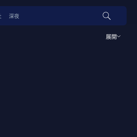
社
深夜
展開
運動
家庭
音樂歌舞
動畫
紀錄
傳記
經典老片
情
0年代
70年代
動漫改編
國際影展專區
名偵探柯南系列
吉卜力