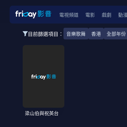
電視頻道
電影
戲劇
動
目前篩選項目：
音樂歌舞
香港
全部年份
全部類型
韓影
動作
劇情
愛情
科幻
全部地區
韓國
美國
泰國
日本
台灣
2026
2025
2024
2023
202
全部年份
全部標籤
警匪片
槍戰
婚外情
校園
古
梁山伯與祝英台
全部方案
免費
影劇
單次付費
用券
數