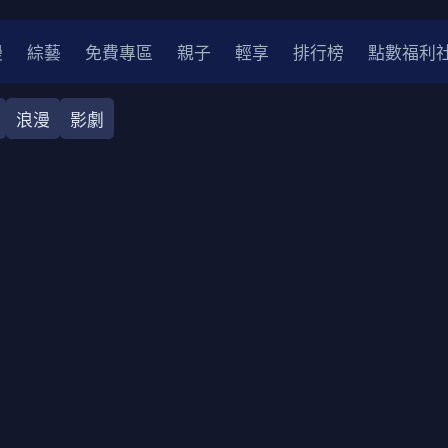
漫
綜藝
免費專區
親子
輕享
排行榜
點數福利
浪漫
影劇
奇幻
犯罪
冒險
驚悚
恐怖
災難
戰爭
喜劇
中國
香港
法國
其他
2
2021
2020
2010-2019
2000年代
90年代
8
LGBTQ
裝
醫生
警察
浪漫
溫馨
懸疑
小說改編
4K
位珍藏
霹靂