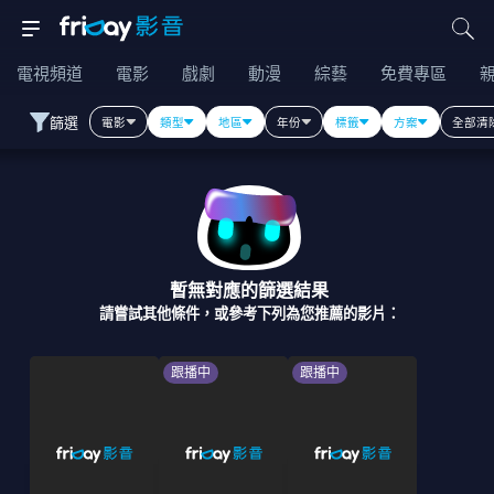
電視頻道
電影
戲劇
動漫
綜藝
免費專區
篩選
電影
類型
地區
年份
標籤
方案
全部清
暫無對應的篩選結果
請嘗試其他條件，或參考下列為您推薦的影片：
跟播中
跟播中