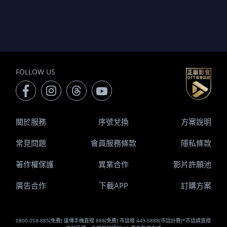
FOLLOW US
關於服務
序號兌換
方案說明
常見問題
會員服務條款
隱私條款
著作權保護
異業合作
影片許願池
廣告合作
下載APP
訂購方案
0800-058-885(免費) 遠傳手機直撥 888(免費) 市話撥 449-5888(市話計費)*市話請直撥