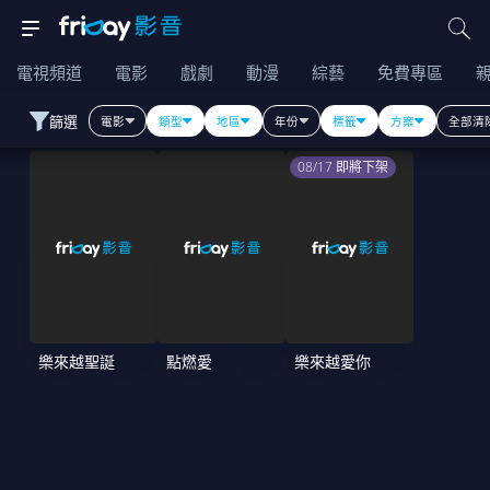
電視頻道
電影
戲劇
動漫
綜藝
免費專區
篩選
電影
類型
地區
年份
標籤
方案
全部清
08/17 即將下架
樂來越聖誕
點燃愛
樂來越愛你