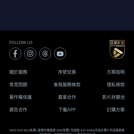
FOLLOW US
關於服務
序號兌換
方案說明
常見問題
會員服務條款
隱私條款
著作權保護
異業合作
影片許願池
廣告合作
下載APP
訂購方案
0800-058-885(免費) 遠傳手機直撥 888(免費) 市話撥 449-5888(市話計費)*市話請直撥