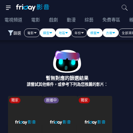
電視頻道
電影
戲劇
動漫
綜藝
免費專區
篩選
電影
類型
地區
年份
標籤
方案
全部清
暫無對應的篩選結果
請嘗試其他條件，或參考下列為您推薦的影片：
獨家
跟播中
獨家