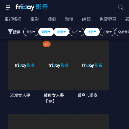
電視頻道
電影
戲劇
動漫
綜藝
免費專區
篩選
電影
類型
地區
年份
標籤
方案
全部清
4K
璀璨女人夢
璀璨女人夢
響亮心重奏
【4K】