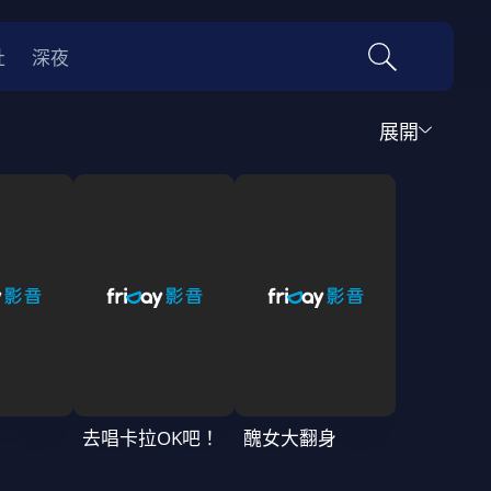
社
深夜
展開
運動
家庭
音樂歌舞
動畫
紀錄
傳記
經典老片
情
0年代
70年代
動漫改編
國際影展專區
名偵探柯南系列
吉卜力
去唱卡拉OK吧！
醜女大翻身