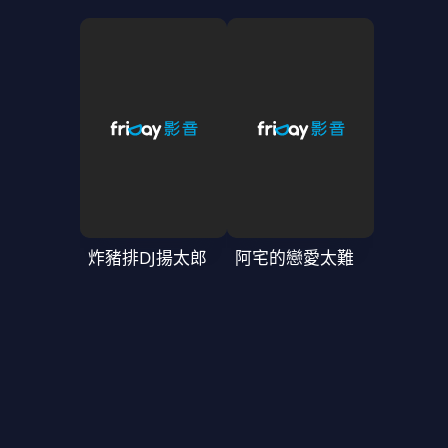
炸豬排DJ揚太郎
阿宅的戀愛太難