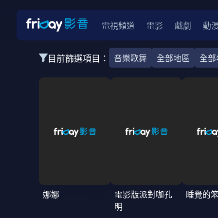
電視頻道
電影
戲劇
動
目前篩選項目：
音樂歌舞
全部地區
全部
全部類型
韓影
動作
劇情
愛情
科幻
全部地區
韓國
美國
泰國
日本
台灣
2026
2025
2024
2023
202
全部年份
全部標籤
警匪片
槍戰
婚外情
校園
古
娜娜
電影版派對咖孔
睡覺的
明
全部方案
免費
影劇
單次付費
用券
數