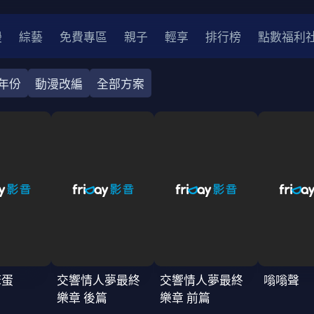
漫
綜藝
免費專區
親子
輕享
排行榜
點數福利
年份
動漫改編
全部方案
奇幻
犯罪
冒險
驚悚
恐怖
災難
戰爭
喜劇
中國
香港
法國
其他
2
2021
2020
2010-2019
2000年代
90年代
8
LGBTQ
裝
醫生
警察
浪漫
溫馨
懸疑
小說改編
笨蛋
交響情人夢最終
交響情人夢最終
嗡嗡聲
4K
樂章 後篇
樂章 前篇
位珍藏
霹靂