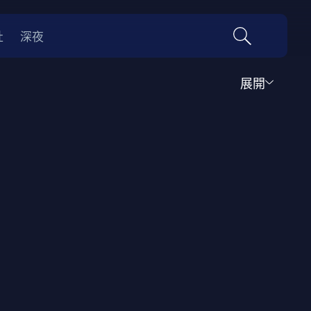
社
深夜
展開
運動
家庭
音樂歌舞
動畫
紀錄
傳記
經典老片
情
0年代
70年代
動漫改編
國際影展專區
名偵探柯南系列
吉卜力