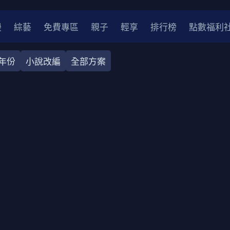
漫
綜藝
免費專區
親子
輕享
排行榜
點數福利
年份
小說改編
全部方案
奇幻
犯罪
冒險
驚悚
恐怖
災難
戰爭
喜劇
中國
香港
法國
其他
2
2021
2020
2010-2019
2000年代
90年代
8
LGBTQ
裝
醫生
警察
浪漫
溫馨
懸疑
小說改編
4K
位珍藏
霹靂