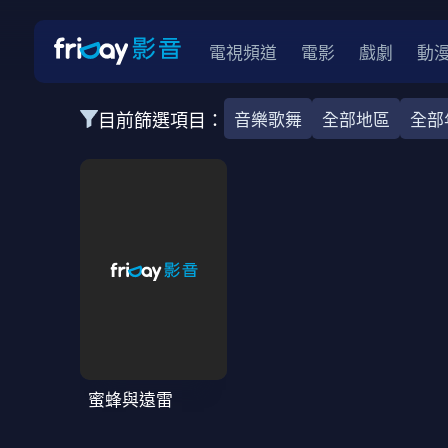
電視頻道
電影
戲劇
動
目前篩選項目：
音樂歌舞
全部地區
全部
全部類型
韓影
動作
劇情
愛情
科幻
全部地區
韓國
美國
泰國
日本
台灣
2026
2025
2024
2023
202
全部年份
全部標籤
警匪片
槍戰
婚外情
校園
古
蜜蜂與遠雷
全部方案
免費
影劇
單次付費
用券
數