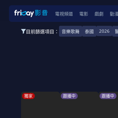
電視頻道
電影
戲劇
動
2026
目前篩選項目：
音樂歌舞
泰國
全部類型
韓影
動作
劇情
愛情
科幻
全部地區
韓國
美國
泰國
日本
台灣
2026
2025
2024
2023
202
全部年份
全部標籤
警匪片
槍戰
婚外情
校園
古
獨家
跟播中
跟播中
全部方案
免費
影劇
單次付費
用券
數