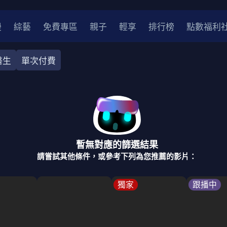
漫
綜藝
免費專區
親子
輕享
排行榜
點數福利
醫生
單次付費
奇幻
犯罪
冒險
驚悚
恐怖
災難
戰爭
喜劇
中國
香港
法國
其他
暫無對應的篩選結果
2
2021
2020
2010-2019
2000年代
90年代
8
請嘗試其他條件，或參考下列為您推薦的影片：
LGBTQ
裝
醫生
警察
浪漫
溫馨
懸疑
小說改編
獨家
跟播中
4K
位珍藏
霹靂