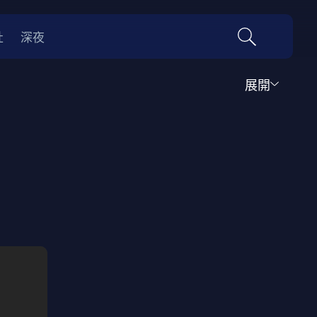
社
深夜
展開
運動
家庭
音樂歌舞
動畫
紀錄
傳記
經典老片
情
0年代
70年代
動漫改編
國際影展專區
名偵探柯南系列
吉卜力