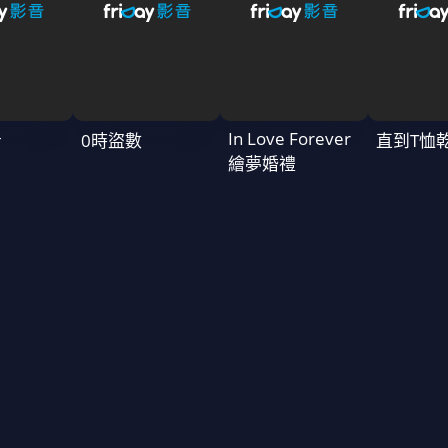
In Love Forever
者
0時盜數
直到T恤
繪夢婚禮