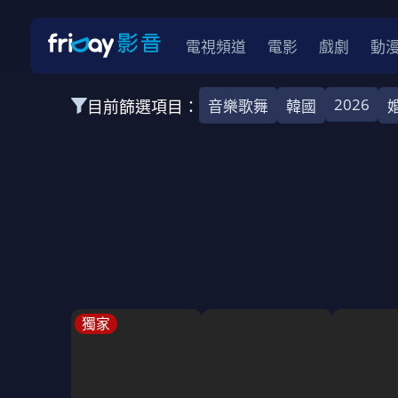
電視頻道
電影
戲劇
動
2026
目前篩選項目：
音樂歌舞
韓國
全部類型
韓影
動作
劇情
愛情
科幻
全部地區
韓國
美國
泰國
日本
台灣
2026
2025
2024
2023
202
全部年份
全部標籤
警匪片
槍戰
婚外情
校園
古
獨家
全部方案
免費
影劇
單次付費
用券
數