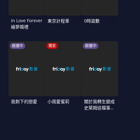
In Love Forever
東京計程車
0時盜數
繪夢婚禮
跟播中
獨家
跟播中
我剩下的戀愛
小雨愛蜜莉
關於我轉生變成
史萊姆這檔事
第4季