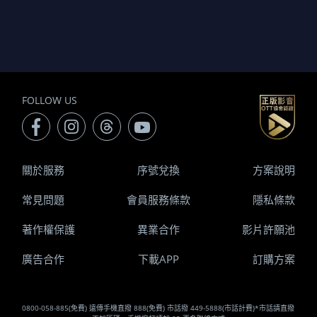
FOLLOW US
關於服務
序號兌換
方案說明
常見問題
會員服務條款
隱私條款
著作權保護
異業合作
影片許願池
廣告合作
下載APP
訂購方案
0800-058-885(免費) 遠傳手機直撥 888(免費) 市話撥 449-5888(市話計費)*市話請直撥