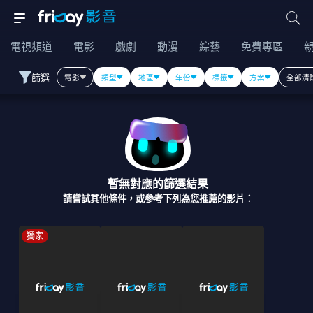
電視頻道
電影
戲劇
動漫
綜藝
免費專區
篩選
電影
類型
地區
年份
標籤
方案
全部清
暫無對應的篩選結果
請嘗試其他條件，或參考下列為您推薦的影片：
獨家