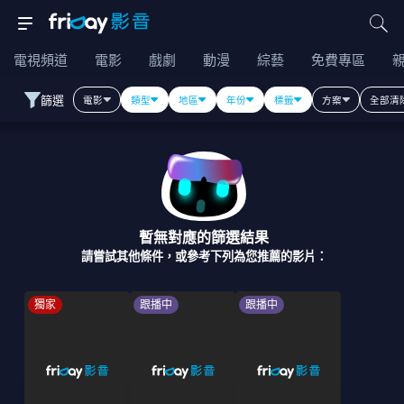
電視頻道
電影
戲劇
動漫
綜藝
免費專區
篩選
電影
類型
地區
年份
標籤
方案
全部清
暫無對應的篩選結果
請嘗試其他條件，或參考下列為您推薦的影片：
獨家
跟播中
跟播中