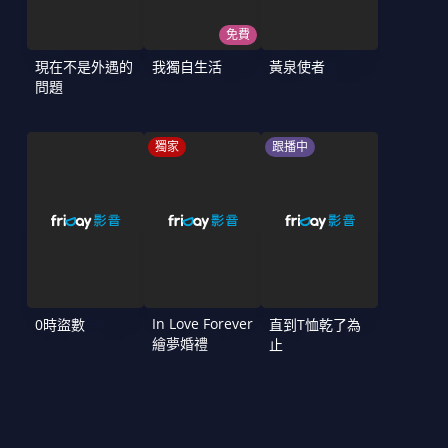
免費
現在不是外遇的
我獨自生活
黃泉使者
問題
獨家
跟播中
In Love Forever
0時盜數
直到T恤乾了為
繪夢婚禮
止