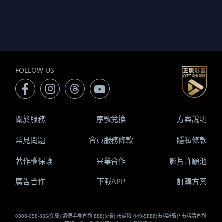
FOLLOW US
關於服務
序號兌換
方案說明
常見問題
會員服務條款
隱私條款
著作權保護
異業合作
影片許願池
廣告合作
下載APP
訂購方案
0800-058-885(免費) 遠傳手機直撥 888(免費) 市話撥 449-5888(市話計費)*市話請直撥