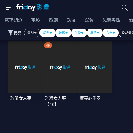
電視頻道
電影
戲劇
動漫
綜藝
免費專區
篩選
電影
類型
地區
年份
標籤
方案
全部清
4K
璀璨女人夢
璀璨女人夢
響亮心重奏
【4K】