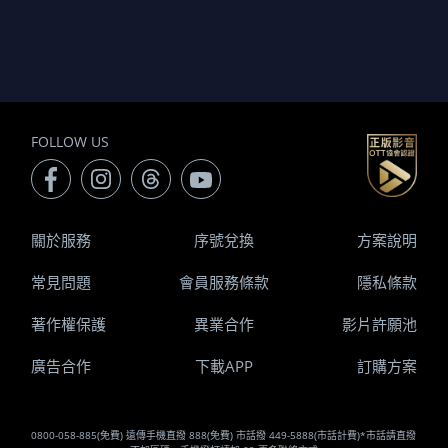
FOLLOW US
關於服務
序號兌換
方案說明
常見問題
會員服務條款
隱私條款
著作權保護
異業合作
影片許願池
廣告合作
下載APP
訂購方案
0800-058-885(免費) 遠傳手機直撥 888(免費) 市話撥 449-5888(市話計費)*市話請直撥