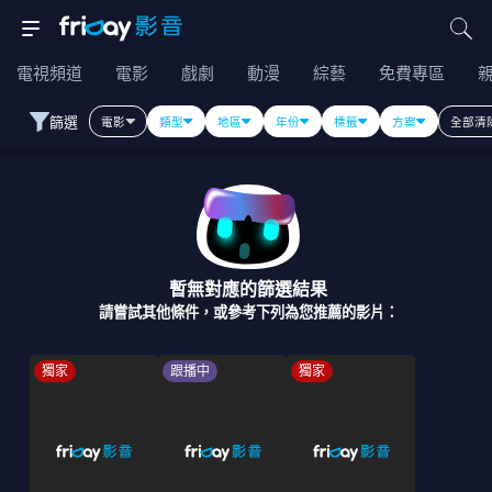
電視頻道
電影
戲劇
動漫
綜藝
免費專區
篩選
電影
類型
地區
年份
標籤
方案
全部清
暫無對應的篩選結果
請嘗試其他條件，或參考下列為您推薦的影片：
獨家
跟播中
獨家