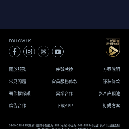
FOLLOW US
關於服務
序號兌換
方案說明
常見問題
會員服務條款
隱私條款
著作權保護
異業合作
影片許願池
廣告合作
下載APP
訂購方案
0800-058-885(免費) 遠傳手機直撥 888(免費) 市話撥 449-5888(市話計費)*市話請直撥