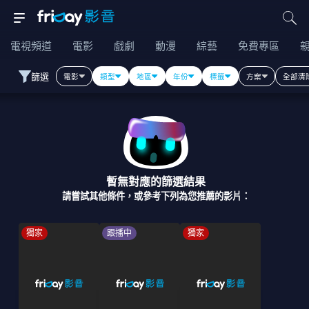
電視頻道
電影
戲劇
動漫
綜藝
免費專區
篩選
電影
類型
地區
年份
標籤
方案
全部清
暫無對應的篩選結果
請嘗試其他條件，或參考下列為您推薦的影片：
獨家
跟播中
獨家