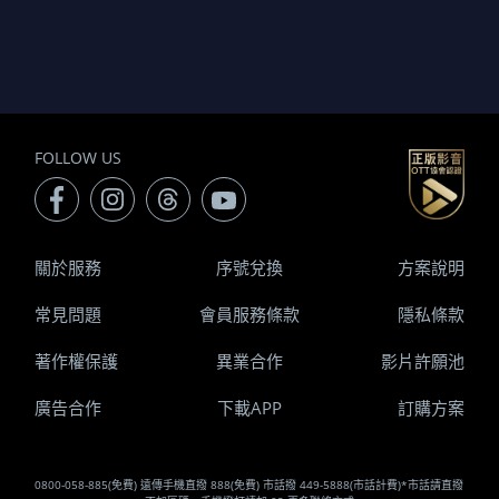
FOLLOW US
關於服務
序號兌換
方案說明
常見問題
會員服務條款
隱私條款
著作權保護
異業合作
影片許願池
廣告合作
下載APP
訂購方案
0800-058-885(免費) 遠傳手機直撥 888(免費) 市話撥 449-5888(市話計費)*市話請直撥