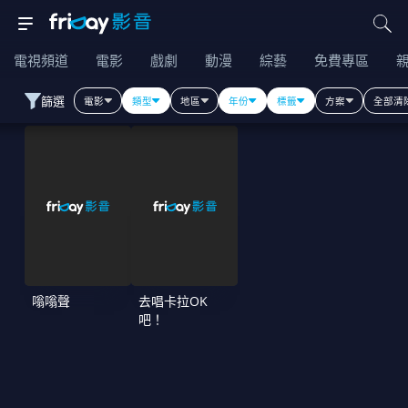
電視頻道
電影
戲劇
動漫
綜藝
免費專區
篩選
電影
類型
地區
年份
標籤
方案
全部清
嗡嗡聲
去唱卡拉OK
吧！