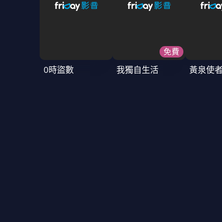
免費
0時盜數
我獨自生活
黃泉使