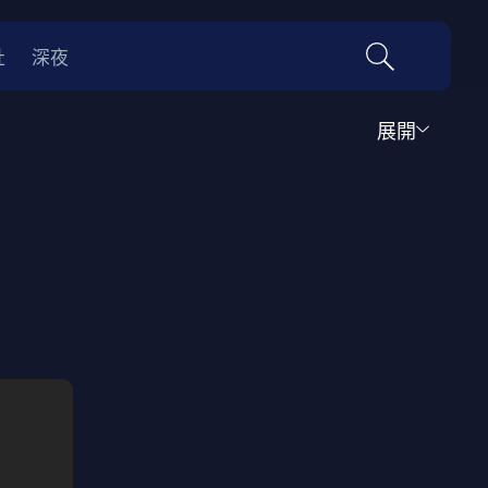
社
深夜
展開
運動
家庭
音樂歌舞
動畫
紀錄
傳記
經典老片
情
0年代
70年代
動漫改編
國際影展專區
名偵探柯南系列
吉卜力