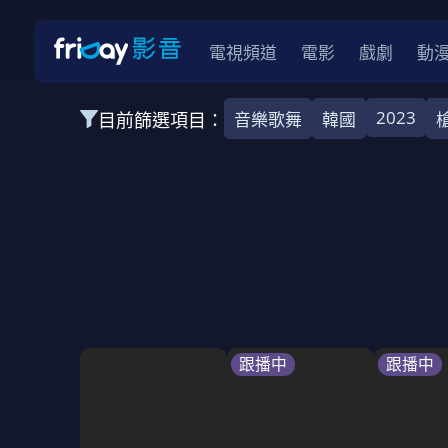
電視頻道
電影
戲劇
動
2023
目前篩選項目：
音樂歌舞
韓國
全部類型
韓影
動作
劇情
愛情
科幻
全部地區
韓國
美國
泰國
日本
台灣
2026
2025
2024
2023
202
全部年份
全部標籤
警匪片
槍戰
婚外情
校園
古
跟播中
跟播中
全部方案
免費
影劇
單次付費
用券
數