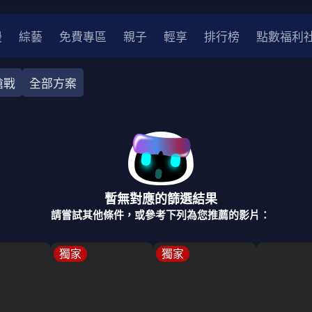
漫
綜藝
免費專區
親子
輕享
排行榜
點數福利
槍戰
全部方案
奇幻
犯罪
冒險
驚悚
恐怖
災難
戰爭
喜劇
中國
香港
法國
其他
暫無對應的篩選結果
2
2021
2020
2010-2019
2000年代
90年代
8
請嘗試其他條件，或參考下列為您推薦的影片：
LGBTQ
裝
醫生
警察
浪漫
溫馨
懸疑
小說改編
獨家
獨家
4K
位珍藏
霹靂