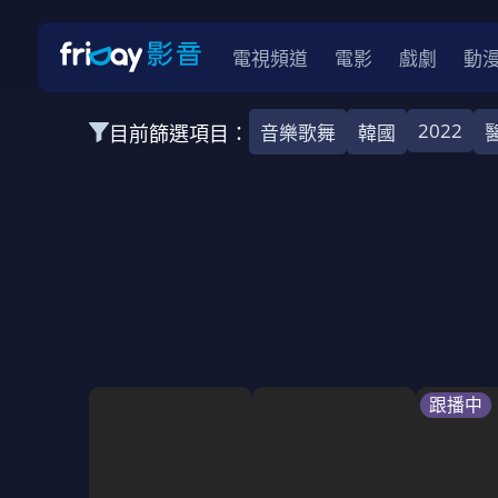
電視頻道
電影
戲劇
動
2022
目前篩選項目：
音樂歌舞
韓國
全部類型
韓影
動作
劇情
愛情
科幻
全部地區
韓國
美國
泰國
日本
台灣
2026
2025
2024
2023
202
全部年份
全部標籤
警匪片
槍戰
婚外情
校園
古
跟播中
全部方案
免費
影劇
單次付費
用券
數