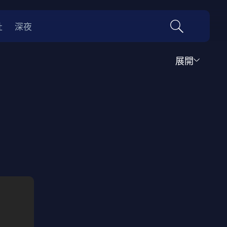
社
深夜
展開
運動
家庭
音樂歌舞
動畫
紀錄
傳記
經典老片
情
0年代
70年代
動漫改編
國際影展專區
名偵探柯南系列
吉卜力