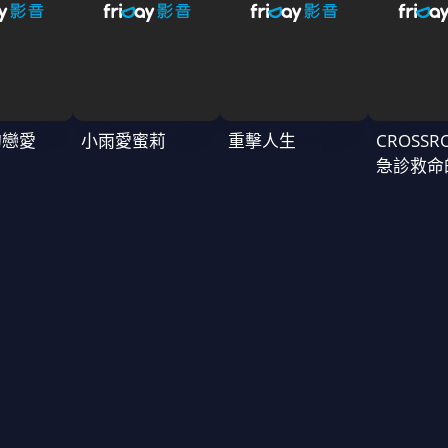
的戀愛
小雨愛蜜莉
重擊人生
CROSSR
急診救命
～