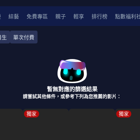
漫
綜藝
免費專區
親子
輕享
排行榜
點數福利
醫生
單次付費
奇幻
犯罪
冒險
驚悚
恐怖
災難
戰爭
喜劇
中國
香港
法國
其他
暫無對應的篩選結果
2
2021
2020
2010-2019
2000年代
90年代
8
請嘗試其他條件，或參考下列為您推薦的影片：
LGBTQ
裝
醫生
警察
浪漫
溫馨
懸疑
小說改編
獨家
獨家
4K
位珍藏
霹靂