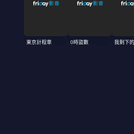
東京計程車
0時盜數
我剩下