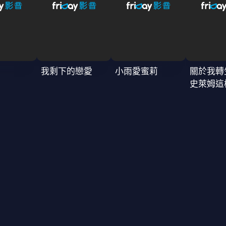
我剩下的戀愛
小雨愛蜜莉
關於我轉
史萊姆這
4季