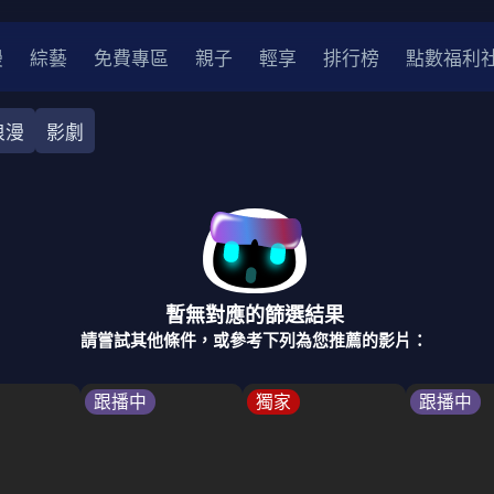
漫
綜藝
免費專區
親子
輕享
排行榜
點數福利
浪漫
影劇
奇幻
犯罪
冒險
驚悚
恐怖
災難
戰爭
喜劇
中國
香港
法國
其他
暫無對應的篩選結果
2
2021
2020
2010-2019
2000年代
90年代
8
請嘗試其他條件，或參考下列為您推薦的影片：
LGBTQ
裝
醫生
警察
浪漫
溫馨
懸疑
小說改編
跟播中
獨家
跟播中
4K
位珍藏
霹靂