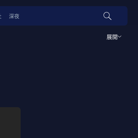
社
深夜
展開
運動
家庭
音樂歌舞
動畫
紀錄
傳記
經典老片
情
0年代
70年代
動漫改編
國際影展專區
名偵探柯南系列
吉卜力