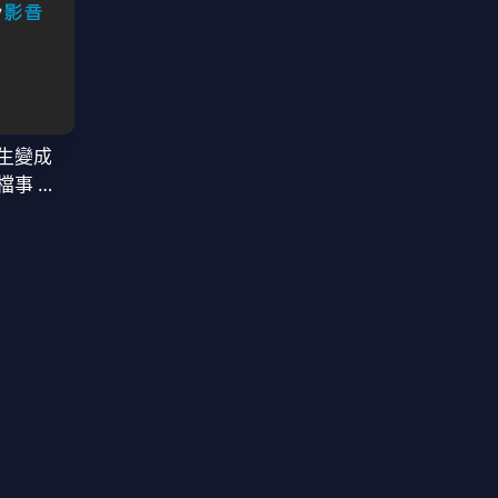
生變成
檔事 第