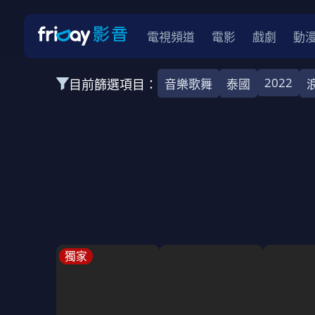
電視頻道
電影
戲劇
動
2022
目前篩選項目：
音樂歌舞
泰國
全部類型
韓影
動作
劇情
愛情
科幻
全部地區
韓國
美國
泰國
日本
台灣
2026
2025
2024
2023
202
全部年份
全部標籤
警匪片
槍戰
婚外情
校園
古
獨家
全部方案
免費
影劇
單次付費
用券
數