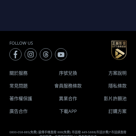
FOLLOW US
關於服務
序號兌換
方案說明
常見問題
會員服務條款
隱私條款
著作權保護
異業合作
影片許願池
廣告合作
下載APP
訂購方案
0800-058-885(免費) 遠傳手機直撥 888(免費) 市話撥 449-5888(市話計費)*市話請直撥