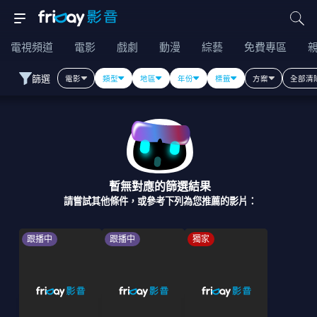
電視頻道
電影
戲劇
動漫
綜藝
免費專區
篩選
電影
類型
地區
年份
標籤
方案
全部清
暫無對應的篩選結果
請嘗試其他條件，或參考下列為您推薦的影片：
跟播中
跟播中
獨家