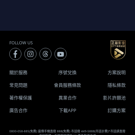
FOLLOW US
關於服務
序號兌換
方案說明
常見問題
會員服務條款
隱私條款
著作權保護
異業合作
影片許願池
廣告合作
下載APP
訂購方案
0800-058-885(免費) 遠傳手機直撥 888(免費) 市話撥 449-5888(市話計費)*市話請直撥