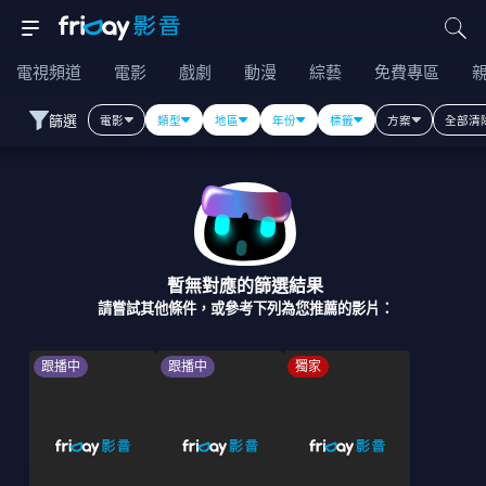
電視頻道
電影
戲劇
動漫
綜藝
免費專區
篩選
電影
類型
地區
年份
標籤
方案
全部清
暫無對應的篩選結果
請嘗試其他條件，或參考下列為您推薦的影片：
跟播中
跟播中
獨家