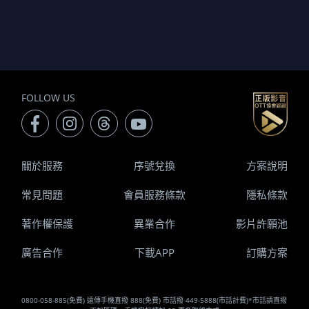
FOLLOW US
關於服務
序號兌換
方案說明
常見問題
會員服務條款
隱私條款
著作權保護
異業合作
影片許願池
廣告合作
下載APP
訂購方案
0800-058-885(免費) 遠傳手機直撥 888(免費) 市話撥 449-5888(市話計費)*市話請直撥