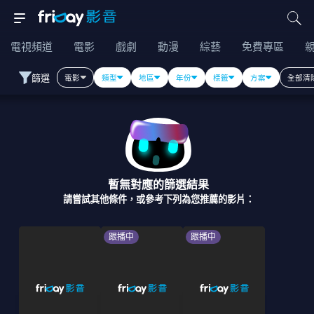
電視頻道
電影
戲劇
動漫
綜藝
免費專區
篩選
電影
類型
地區
年份
標籤
方案
全部清
暫無對應的篩選結果
請嘗試其他條件，或參考下列為您推薦的影片：
跟播中
跟播中