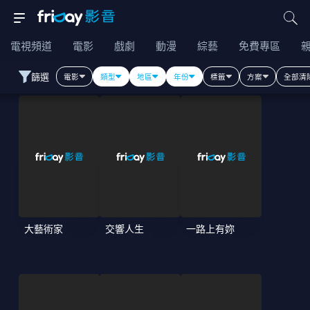
電視頻道
電影
戲劇
動漫
綜藝
免費專區
篩選
電影
類型
地區
年份
標籤
方案
全部清
大藝術家
交響人生
一路上有妳