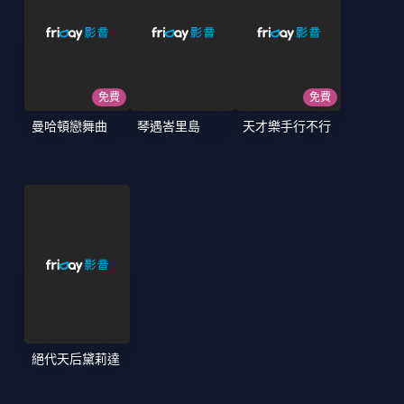
免費
免費
曼哈頓戀舞曲
琴遇峇里島
天才樂手行不行
絕代天后黛莉達